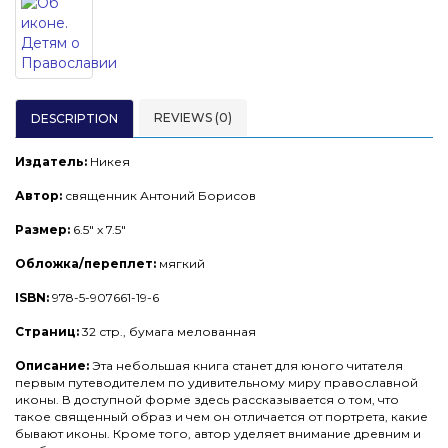
REVIEWS (0)
DESCRIPTION
Издатель:
Никея
Автор:
священник Антоний Борисов
Размер:
6.5" x 7.5"
Обложка/переплет:
мягкий
ISBN:
978-5-907661-19-6
Страниц:
32 стр., бумага мелованная
Описание:
Эта небольшая книга станет для юного читателя
первым путеводителем по удивительному миру православной
иконы. В доступной форме здесь рассказывается о том, что
такое священный образ и чем он отличается от портрета, какие
бывают иконы. Кроме того, автор уделяет внимание древним и