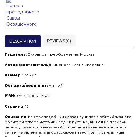
REVIEWS (0)
DESCRIPTION
Издатель:
Духовное преображение, Москва
Автор (составитель):
Пименова Елена Игоревна
Размер:
5.5" x 8"
Обложка/переплет:
мягкий
ISBN:
978-5-00059-362-2
Страниц:
16
Описание:
Как преподобный Савва научился любить ближнего,
молитвой отверз источник воды в пустыне, вышел из пламени
целым, дружил со львом — обо всем этом маленький читатель
узнает из увлекательных рассказов известной писательницы