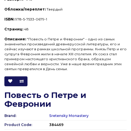
Обложка/переплет:
Твердый
ISBN:
978-5-7533-0679-1
Страниц:
48
Описание:
"Повесть о Петре и Февронии" - одно из самых
знаменитых произведений древнерусской литературы, его и
сейчас изучают в рамках школьной программы. Князь Петр и его
супруга Феврония жили в начале XIII столетия. Их союз стал
примером настоящего христианского брака, образцом
семейной любви и верности. Уже в наше время праздник этих
святых превратился в День семьи.
Повесть о Петре и
Февронии
Brand:
Sretensky Monastery
Product Code:
384469