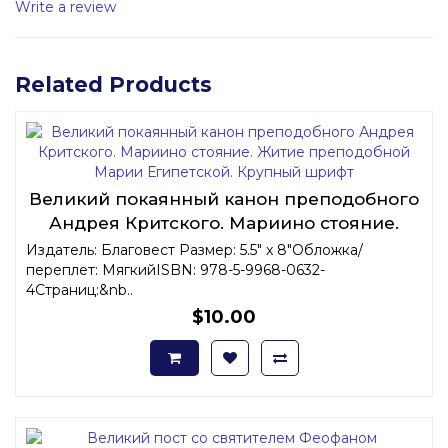
Write a review
Related Products
Великий покаянный канон преподобного
Андрея Критского. Мариино стояние.
Житие преподобной Марии Египетской.
Издатель: Благовест Размер: 5.5" x 8"Обложка/
переплет: МягкийISBN: 978-5-9968-0632-
Крупный шрифт
4Страниц:&nb..
$10.00