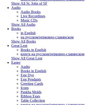
Show All St. John of SF
Audio
Audio Books
Live Recordings
Music CDs
Show All Audio
Books
in English
на русском/церковно-славянском
Show All Books
Great Lent
Books in English
книги на русском/церковно-славянском
Show All Great Lent
Easter
Audio
Books in English
Egg Dye
Egg Pendants
Greeting Cards
Icons
Paskha Molds
Ribbon Eggs
Table Collection
книги на русском/церковно-славянском