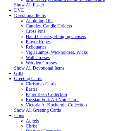
Show All Easter
DVD
Devotional Items
Anointing Oils
Candles, Candle Holders
Cross Pins
Hand Censers, Hanging Censers
Prayer Ropes
Reliquaries
Vigil Lamps, Wickholders, Wicks
Wall Crosses
Wooden Crosses
Show All Devotional Items
Gifts
Greeting Cards
Christmas Cards
Easter
Paper Bash Collection
Russian Folk Art Note Cards
Victoria A. Kochergin Collection
Show All Greeting Cards
Icons
Angels
Christ