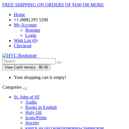
FREE SHIPPING ON ORDERS OF $100 OR MORE
Home
+1 (888) 295 5290
My Account
Register
Login
Wish List (0)
Checkout
View Cart
0 item(s) - $0.00
Your shopping cart is empty!
Categories
St. John of SF
Audio
Books in English
Holy Oil
Icons/Prints
Jewelry
книги на русском/церковно-славянском