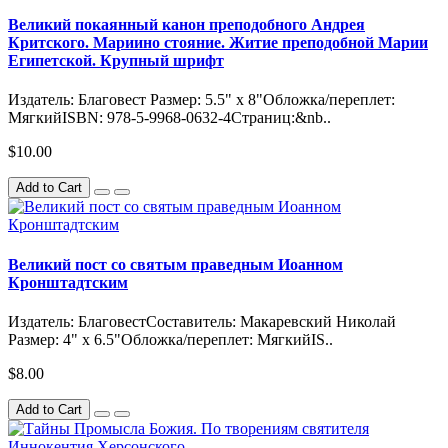
Великий покаянный канон преподобного Андрея
Критского. Мариино стояние. Житие преподобной Марии
Египетской. Крупный шрифт
Издатель: Благовест Размер: 5.5" x 8"Обложка/переплет:
МягкийISBN: 978-5-9968-0632-4Страниц:&nb..
$10.00
Add to Cart
Великий пост со святым праведным Иоанном
Кронштадтским
Издатель: БлаговестСоставитель: Макаревский Николай
Размер: 4" x 6.5"Обложка/переплет: МягкийIS..
$8.00
Add to Cart