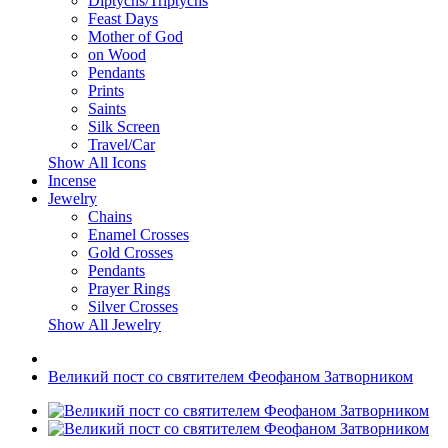
Diptychs/Triptychs
Feast Days
Mother of God
on Wood
Pendants
Prints
Saints
Silk Screen
Travel/Car
Show All Icons
Incense
Jewelry
Chains
Enamel Crosses
Gold Crosses
Pendants
Prayer Rings
Silver Crosses
Show All Jewelry
Великий пост со святителем Феофаном Затворником