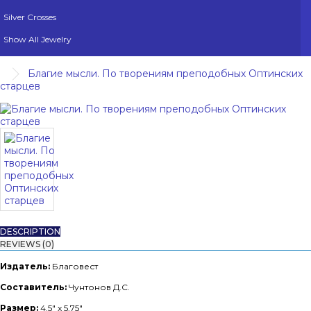
Silver Crosses
Show All Jewelry
Благие мысли. По творениям преподобных Оптинских
старцев
DESCRIPTION
REVIEWS (0)
Издатель:
Благовест
Составитель:
Чунтонов Д.С.
Размер:
4.5" x 5.75"