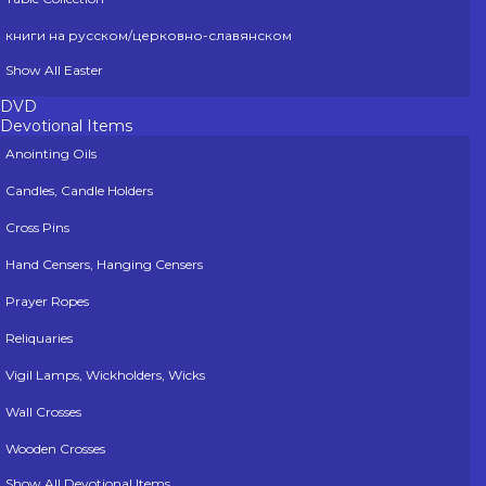
книги на русском/церковно-славянском
Show All Easter
DVD
Devotional Items
Anointing Oils
Candles, Candle Holders
Cross Pins
Hand Censers, Hanging Censers
Prayer Ropes
Reliquaries
Vigil Lamps, Wickholders, Wicks
Wall Crosses
Wooden Crosses
Show All Devotional Items