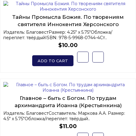
Тайны Промысла Божия. По творениям
святителя Иннокентия Херсонского
Издатель: БлаговестРазмер: 4.25" x 5.75"Обложка/
переплет: твёрдыйISBN: 978-5-9968-0744-4Ст..
$10.00
ADD TO CART
Главное – быть с Богом. По трудам
архимандрита Иоанна (Крестьянкина)
Издатель: БлаговестСоставитель: Маркова А.А. Размер:
4.5" x 5.75"Обложка/переплет: твёрдый..
$11.00