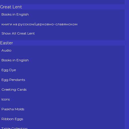
Great Lent
Books in English
книги на русском/церковно-славянском
Show All Great Lent
Easter
Audio
Books in English
Egg Dye
Egg Pendants
Greeting Cards
Icons
Paskha Molds
Ribbon Eggs
Table Collection