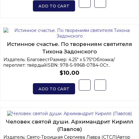
ADD TO CART
Истинное счастье. По творениям святителя
Тихона Задонского
Издатель: БлаговестРазмер: 4.25" x 5.75"Обложка/
переплет: твёрдыйISBN: 978-5-9968-0784-0Ст..
$10.00
ADD TO CART
Человек святой души. Архимандрит Кирилл
(Павлов)
Издатель: Свято-Троицкая Сергиева Лавра (СТСЛ)Автор