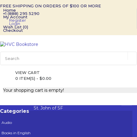
FREE SHIPPING ON ORDERS OF $100 OR MORE
Home
+1 (888) 295 5290
My Account
Register
Login
Wish List (0)
Checkout
VIEW CART
0 ITEM(S) - $0.00
Your shopping cart is empty!
St. John of SF
Categories
Audio
Books in English