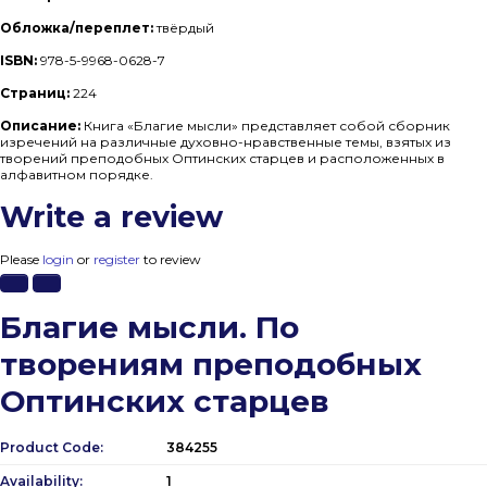
Обложка/переплет:
твёрдый
ISBN:
978-5-9968-0628-7
Страниц:
224
Описание:
Книга «Благие мысли» представляет собой сборник
изречений на различные духовно-нравственные темы, взятых из
творений преподобных Оптинских старцев и расположенных в
алфавитном порядке.
Write a review
Please
login
or
register
to review
Благие мысли. По
творениям преподобных
Оптинских старцев
Product Code:
384255
Availability:
1