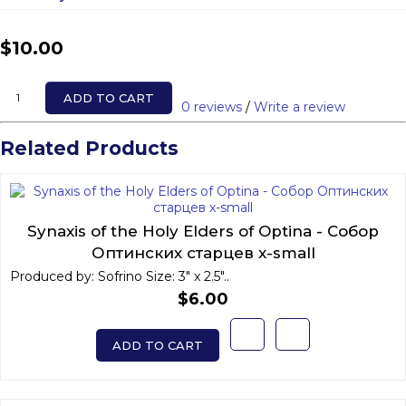
$10.00
ADD TO CART
0 reviews
/
Write a review
Related Products
Synaxis of the Holy Elders of Optina - Собор
Оптинских старцев x-small
Produced by: Sofrino Size: 3" x 2.5"..
$6.00
ADD TO CART