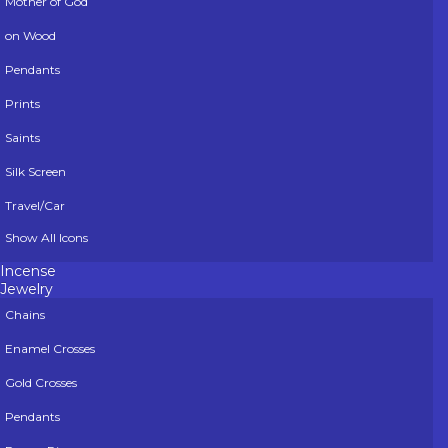
Mother of God
on Wood
Pendants
Prints
Saints
Silk Screen
Travel/Car
Show All Icons
Incense
Jewelry
Chains
Enamel Crosses
Gold Crosses
Pendants