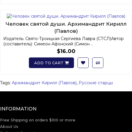
Человек святой души. Архимандрит Кирилл
(Павлов)
Издатель: Свято-Троицкая Сергиева Лавра (СТСЛ)Автор
(составитель): Симеон Афонский (Симон ..
$16.00
ADD TO CART
Tags:
Архимандрит Кирилл (Павлов)
,
Русские старцы
INFORMATION
Free Shipping on orders $100 or more
About Us