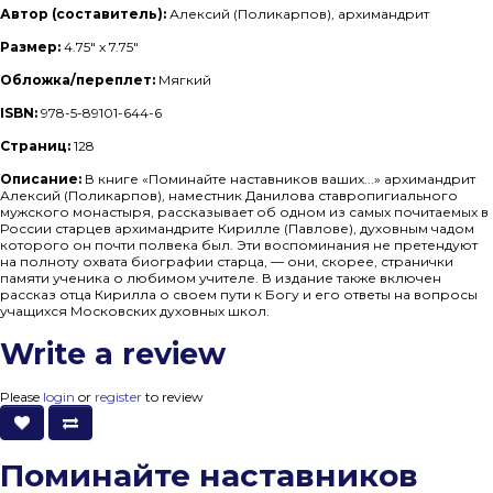
Автор (составитель):
Алексий (Поликарпов), архимандрит
Размер:
4.75" x 7.75"
Обложка/переплет:
Мягкий
ISBN:
978-5-89101-644-6
Страниц:
128
Описание:
В книге «Поминайте наставников ваших...» архимандрит
Алексий (Поликарпов), наместник Данилова ставропигиального
мужского монастыря, рассказывает об одном из самых почитаемых в
России старцев архимандрите Кирилле (Павлове), духовным чадом
которого он почти полвека был. Эти воспоминания не претендуют
на полноту охвата биографии старца, — они, скорее, странички
памяти ученика о любимом учителе. В издание также включен
рассказ отца Кирилла о своем пути к Богу и его ответы на вопросы
учащихся Московских духовных школ.
Write a review
Please
login
or
register
to review
Поминайте наставников