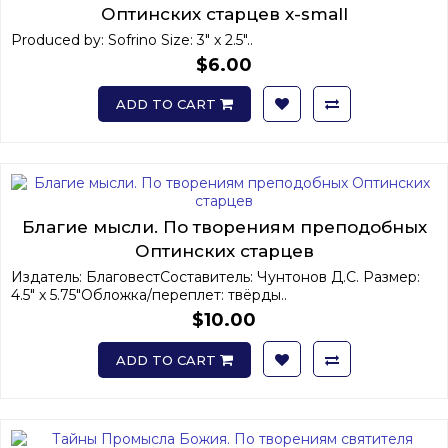
Оптинских старцев x-small
Produced by: Sofrino Size: 3" x 2.5"..
$6.00
ADD TO CART
Благие мысли. По творениям преподобных
Оптинских старцев
Издатель: БлаговестСоставитель: Чунтонов Д.С. Размер:
4.5" x 5.75"Обложка/переплет: твёрды..
$10.00
ADD TO CART