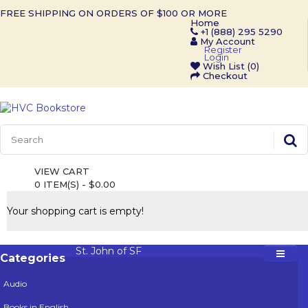
FREE SHIPPING ON ORDERS OF $100 OR MORE
Home
+1 (888) 295 5290
My Account
Register
Login
Wish List (0)
Checkout
VIEW CART
0 ITEM(S) - $0.00
Your shopping cart is empty!
St. John of SF
Categories
Audio
Books in English