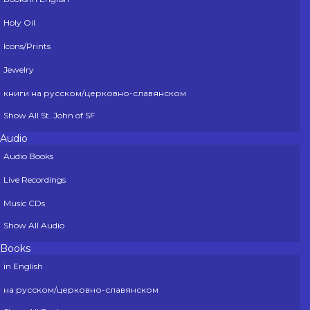
Holy Oil
Icons/Prints
Jewelry
книги на русском/церковно-славянском
Show All St. John of SF
Audio
Audio Books
Live Recordings
Music CDs
Show All Audio
Books
in English
на русском/церковно-славянском