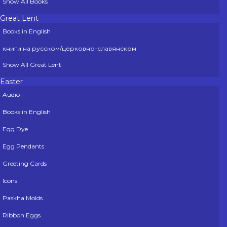
Show All Books
Great Lent
Books in English
книги на русском/церковно-славянском
Show All Great Lent
Easter
Audio
Books in English
Egg Dye
Egg Pendants
Greeting Cards
Icons
Paskha Molds
Ribbon Eggs