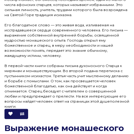
числа афонских старцев, которых называют избранными. Это
сильная личность, учитель, трудами которого была возрождена
на Святой Горе традиция исихазма.
Его благодатное слово — это живая вода, изливаемая на
исстрадавшееся сердце современного человека. Его письма —
выражение собственной внутренней борьбы, освященной
мудростью монашеского опыта. Господь открыл ему
божественное и старец, в меру необходимости и нашей
возможности понять, передает это знание обычному,
жаждущему истины, человеку.
В первой части книги собраны письма духоносного Старца к
мирянам и монашествующим. Во второй подана переписка с
пустынником-исихастом. Третья часть учит мысленному деланию
и борьбе с помыслами. О том, как просвещается человек
божественной благодатью, как она действует и когда
отнимается. Старец беседует с читателем о совершенной
любви и предупреждает о прелести. На все интересующие его
вопросы найдет человек ответ на страницах этой душеполезной
книги.
Выражение монашеского