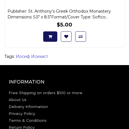
Publisher: St. Anthony's Greek Orthodox Monastery
Dimensions: 5.5" x 8.5"Format/Cover Type: Softco..
$5.00
Tags:
Иосиф Исихаст
INFORMATION
Free Shipping on orders $100 or more
About Us
Delivery Information
Privacy Policy
Terms & Conditions
Return Policy