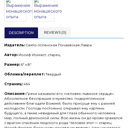
REVIEWS (0)
DESCRIPTION
Издатель:
Свято-Успенская Почаевская Лавра
Автор:
Иосиф Исихаст, старец
Размер:
6" x 8"
Обложка/переплет:
Твердый
Страниц:
464
Описание:
Греки называли его «человек-львиное сердце».
Абсолютное бесстрашие и мужество, подкрепленное
дейставием благодати Божией, было присуще ему с ранней
молодости. Господь постоянно открывал ему картины
будущего, а также невидимый для глаза обычного человека
мир, полный демонской силы. Всю жизнь он до крови сражался
с врагом спасения людского рода. Человек этот — старец
Иосиф Исихаст, богоносец последних времен, один из малого