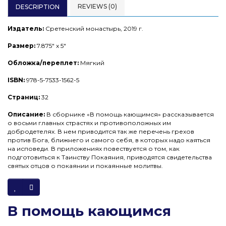
REVIEWS (0)
DESCRIPTION
Издатель:
Сретенский монастырь, 2019 г.
Размер:
7.875" x 5"
Обложка/переплет:
Мягкий
ISBN:
978-5-7533-1562-5
Страниц:
32
Описание:
В сборнике «В помощь кающимся» рассказывается
о восьми главных страстях и противоположных им
добродетелях. В нем приводится так же перечень грехов
против Бога, ближнего и самого себя, в которых надо каяться
на исповеди. В приложениях повествуется о том, как
подготовиться к Таинству Покаяния, приводятся свидетельства
святых отцов о покаянии и покаянные молитвы.
В помощь кающимся