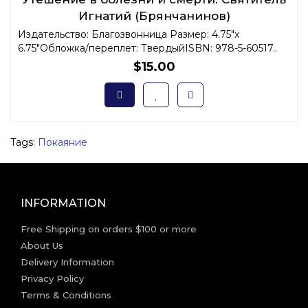
Игнатий (Брянчанинов)
Издательство: Благозвонница Размер: 4.75"x
6.75"Обложка/переплет: ТвердыйISBN: 978-5-60517..
$15.00
Tags:
Покаяние
INFORMATION
Free Shipping on orders $100 or more
About Us
Delivery Information
Privacy Policy
Terms & Conditions