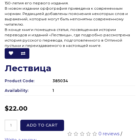
150-летия его первого издания.
В новом издании орфография приведена к современным
нормам. Редакцией добавлены пояснения некоторых слов и
выражений, которые могут быть непонятны современному
читателю.
В конце книги помещена статья, посвященная истории
переводов и изданий «Лествицы», где подробно рассмотрена
история русского перевода, подготовленного в Оптиной
пустыни и переиздаваемого в настоящей книге.
Лествица
Product Code:
385034
Availability:
1
$22.00
ADD TO CART
0 reviews
/
Write a review