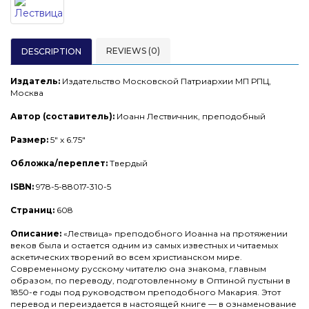
REVIEWS (0)
DESCRIPTION
Издатель:
Издательство Московской Патриархии МП РПЦ,
Москва
Автор (составитель):
Иоанн Лествичник, преподобный
Размер:
5" x 6.75"
Обложка/переплет:
Твердый
ISBN:
978-5-88017-310-5
Страниц:
608
Описание:
«Лествица» преподобного Иоанна на протяжении
веков была и остается одним из самых известных и читаемых
аскетических творений во всем христианском мире.
Современному русскому читателю она знакома, главным
образом, по переводу, подготовленному в Оптиной пустыни в
1850-е годы под руководством преподобного Макария. Этот
перевод и переиздается в настоящей книге — в ознаменование