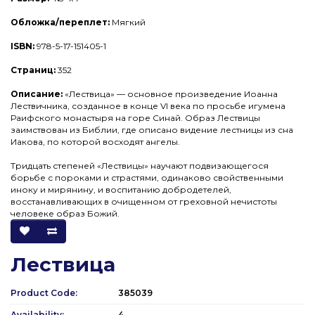
Обложка/переплет:
Мягкий
ISBN:
978-5-17-151405-1
Страниц:
352
Описание:
«Лествица» — основное произведение Иоанна
Лествичника, созданное в конце VI века по просьбе игумена
Раифского монастыря на горе Синай. Образ Лествицы
заимствован из Библии, где описано видение лестницы из сна
Иакова, по которой восходят ангелы.
Тридцать степеней «Лествицы» научают подвизающегося
борьбе с пороками и страстями, одинаково свойственными
иноку и мирянину, и воспитанию добродетелей,
восстанавливающих в очищенном от греховной нечистоты
человеке образ Божий.
Лествица
Product Code:
385039
Availability:
4