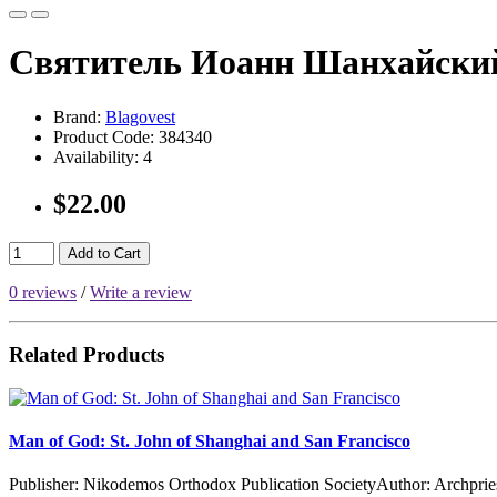
Святитель Иоанн Шанхайски
Brand:
Blagovest
Product Code:
384340
Availability:
4
$22.00
Add to Cart
0 reviews
/
Write a review
Related Products
Man of God: St. John of Shanghai and San Francisco
Publisher: Nikodemos Orthodox Publication SocietyAuthor: Archpries