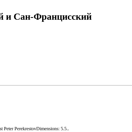
й и Сан-Францисский
t Peter PerekrestovDimensions: 5.5..