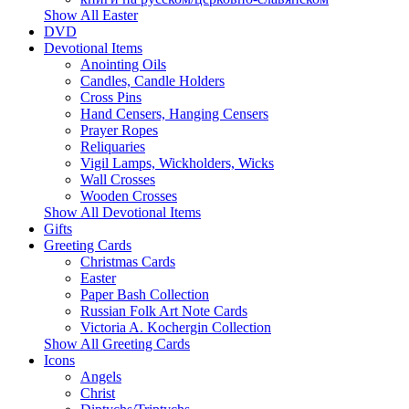
Show All Easter
DVD
Devotional Items
Anointing Oils
Candles, Candle Holders
Cross Pins
Hand Censers, Hanging Censers
Prayer Ropes
Reliquaries
Vigil Lamps, Wickholders, Wicks
Wall Crosses
Wooden Crosses
Show All Devotional Items
Gifts
Greeting Cards
Christmas Cards
Easter
Paper Bash Collection
Russian Folk Art Note Cards
Victoria A. Kochergin Collection
Show All Greeting Cards
Icons
Angels
Christ