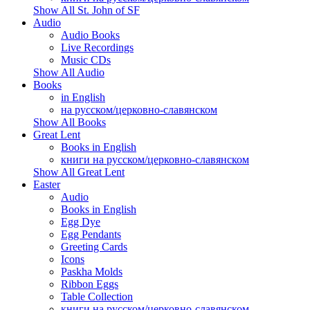
Show All St. John of SF
Audio
Audio Books
Live Recordings
Music CDs
Show All Audio
Books
in English
на русском/церковно-славянском
Show All Books
Great Lent
Books in English
книги на русском/церковно-славянском
Show All Great Lent
Easter
Audio
Books in English
Egg Dye
Egg Pendants
Greeting Cards
Icons
Paskha Molds
Ribbon Eggs
Table Collection
книги на русском/церковно-славянском