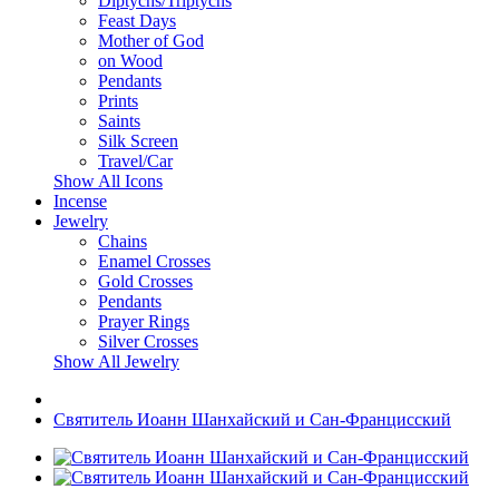
Diptychs/Triptychs
Feast Days
Mother of God
on Wood
Pendants
Prints
Saints
Silk Screen
Travel/Car
Show All Icons
Incense
Jewelry
Chains
Enamel Crosses
Gold Crosses
Pendants
Prayer Rings
Silver Crosses
Show All Jewelry
Святитель Иоанн Шанхайский и Сан-Францисский