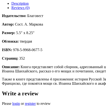
Description
Reviews (0)
Издательство:
Благовест
Автор:
Сост. А. Маркова
Размер:
5.5" x 8.25"
Обложка:
твердая
ISBN:
978-5-9968-0677-5
Страниц:
352
Описание:
Книга представляет собой сборник, адресованный ш
Иоанна Шанхайского, рассказ о его мощах и почитании, свидет
Также в книге представлены 4 приложения: история Русской З
Франциско, где покоятся мощи св. Иоанна Шанхайского и акафи
Write a review
Please
login
or
register
to review