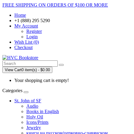
FREE SHIPPING ON ORDERS OF $100 OR MORE
Home
+1 (888) 295 5290
My Account
Register
Login
Wish List (0)
Checkout
View Cart
0 item(s) - $0.00
Your shopping cart is empty!
Categories
St. John of SF
Audio
Books in English
Holy Oil
Icons/Prints
Jewelry
книги на русском/церковно-славянском