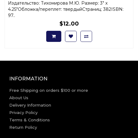
Издательство: Тихомирова М.Ю. Размер: 3" x
4.25"Обложка/переплет: твердыйСтраниц: 382ISBN:
97..
$12.00
INFORMATION
Free Shipping on orders $100 or more
About Us
Delivery Information
Privacy Policy
Terms & Conditions
Return Policy