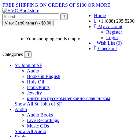
FREE SHIPPING ON ORDERS OF $100 OR MORE
Home
+1 (888) 295 5290
View Cart
0 item(s) - $0.00
My Account
Register
Login
Your shopping cart is empty!
Wish List (0)
Checkout
Categories
St. John of SF
Audio
Books in English
Holy Oil
Icons/Prints
Jewelry
книги на русском/церковно-славянском
Show All St. John of SF
Audio
Audio Books
Live Recordings
Music CDs
Show All Audio
Books