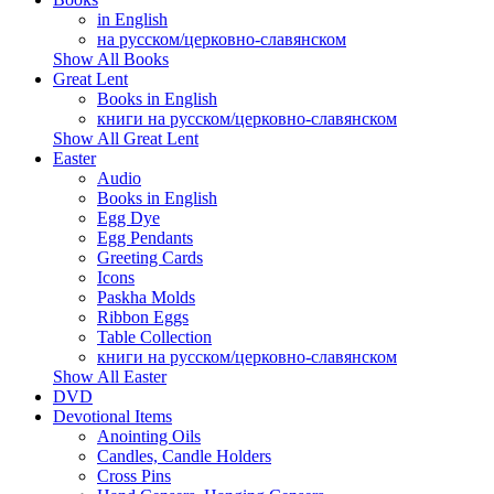
in English
на русском/церковно-славянском
Show All Books
Great Lent
Books in English
книги на русском/церковно-славянском
Show All Great Lent
Easter
Audio
Books in English
Egg Dye
Egg Pendants
Greeting Cards
Icons
Paskha Molds
Ribbon Eggs
Table Collection
книги на русском/церковно-славянском
Show All Easter
DVD
Devotional Items
Anointing Oils
Candles, Candle Holders
Cross Pins