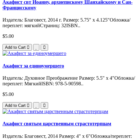
Акафист свт Иоанну, архиепискому Шанхайскому и Сан-
Францисскому
Издатель: Благовест, 2014 г. Размер: 5.75" x 4.125"Обложка/
переплет: мягкийСтраниц: 32ISBN..
$5.00
Add to Cart
Акафист за единоумершего
Издатель: Духовное Преображение Размер: 5.5" x 4"Обложка/
переплет: МягкийISBN: 978-5-90598..
$5.00
Add to Cart
Акафист святым царственным страстотерпцам
Издатель: Благовест, 2014 Размер: 4" x 6"Обложка/переплет: