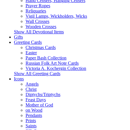
Hand Censers, Hanging Censers
Prayer Ropes
Reliquaries
Vigil Lamps, Wickholders, Wicks
Wall Crosses
Wooden Crosses
Show All Devotional Items
Gifts
Greeting Cards
Christmas Cards
Easter
Paper Bash Collection
Russian Folk Art Note Cards
Victoria A. Kochergin Collection
Show All Greeting Cards
Icons
Angels
Christ
Diptychs/Triptychs
Feast Days
Mother of God
on Wood
Pendants
Prints
Saints