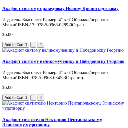
Акафист святому праведному Иоанну Кронштадтскому
Издатель: Благовест Размер: 4" x 6"Обложка/переплет:
МягкийISBN-13: 978-5-9968-0289-0Стран..
$5.00
Add to Cart
Акафист святому великомученику и Победоносцу Георгию
Издатель: Благовест Размер: 4" x 6"Обложка/переплет:
МягкийISBN: 978-5-9968-0345-3Страниц:..
$5.00
Add to Cart
Акафист святителю Нектарию Пентапольскому,
Эгинскому чудотворцу