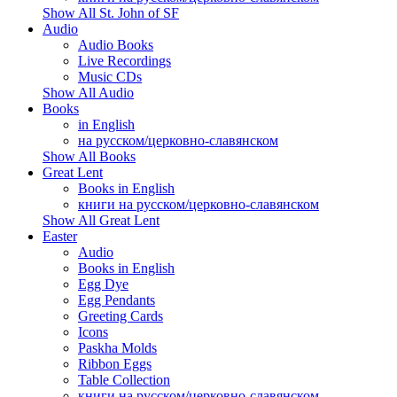
Show All St. John of SF
Audio
Audio Books
Live Recordings
Music CDs
Show All Audio
Books
in English
на русском/церковно-славянском
Show All Books
Great Lent
Books in English
книги на русском/церковно-славянском
Show All Great Lent
Easter
Audio
Books in English
Egg Dye
Egg Pendants
Greeting Cards
Icons
Paskha Molds
Ribbon Eggs
Table Collection
книги на русском/церковно-славянском