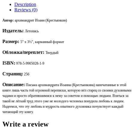
Description
Reviews (0)
Автор:
архимандрит Иоанн (Крестьянкин)
Издатель:
Летопись
Размер:
5" x 3½", карманный формат
Обложка/переплет:
Твердый
ISBN:
978-5-9905028-1-9
Страниц:
256
Описание:
Письма архимандрита Иоанна (Крестьянкина) напечатанные в этой
книге лишь часть той огромной переписки, которую вёл старец со своими духовными
чадами и просто обратившимися к нему за советом и помощью людьми. Взяться за
такой не лёгкий труд этого уже не молодого человека понудила любовь к людям.
Надеемся, что эту любовь и мудрость опытного духовника почувствует каждый
читающий эту книгу.
Write a review