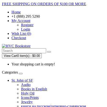
FREE SHIPPING ON ORDERS OF $100 OR MORE
Home
+1 (888) 295 5290
My Account
Register
Login
Wish List (0)
Checkout
View Cart
0 item(s) - $0.00
Your shopping cart is empty!
Categories
St. John of SF
Audio
Books in English
Holy Oil
Icons/Prints
Jewelry
книги на русском/церковно-славянском