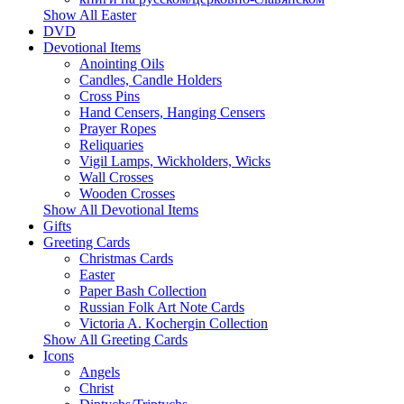
Show All Easter
DVD
Devotional Items
Anointing Oils
Candles, Candle Holders
Cross Pins
Hand Censers, Hanging Censers
Prayer Ropes
Reliquaries
Vigil Lamps, Wickholders, Wicks
Wall Crosses
Wooden Crosses
Show All Devotional Items
Gifts
Greeting Cards
Christmas Cards
Easter
Paper Bash Collection
Russian Folk Art Note Cards
Victoria A. Kochergin Collection
Show All Greeting Cards
Icons
Angels
Christ