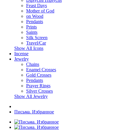
Diptychs/Triptychs
Feast Days
Mother of God
on Wood
Pendants
Prints
Saints
Silk Screen
Travel/Car
Show All Icons
Incense
Jewelry
Chains
Enamel Crosses
Gold Crosses
Pendants
Prayer Rings
Silver Crosses
Show All Jewelry
Письма. Избранное