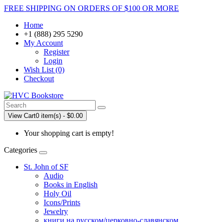
FREE SHIPPING ON ORDERS OF $100 OR MORE
Home
+1 (888) 295 5290
My Account
Register
Login
Wish List (0)
Checkout
View Cart
0 item(s) - $0.00
Your shopping cart is empty!
Categories
St. John of SF
Audio
Books in English
Holy Oil
Icons/Prints
Jewelry
книги на русском/церковно-славянском