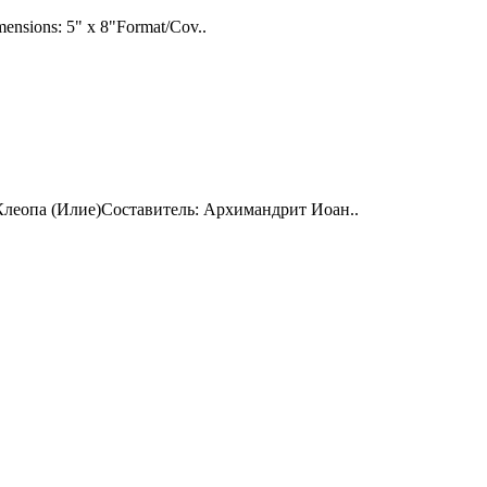
mensions: 5" x 8"Format/Cov..
Клеопа (Илие)Составитель: Архимандрит Иоан..