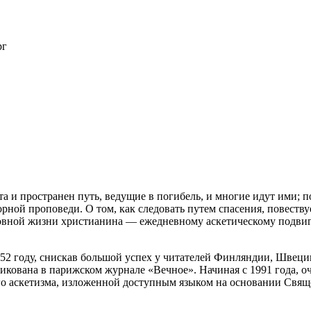
рг
 и пространен путь, ведущие в погибель, и многие идут ими; по
орной проповеди. О том, как следовать путем спасения, повеств
овной жизни христианина — ежедневному аскетическому подвигу
952 году, снискав большой успех у читателей Финляндии, Швец
бликована в парижском журнале «Вечное». Начиная с 1991 года, 
го аскетизма, изложенной доступным языком на основании Свящ