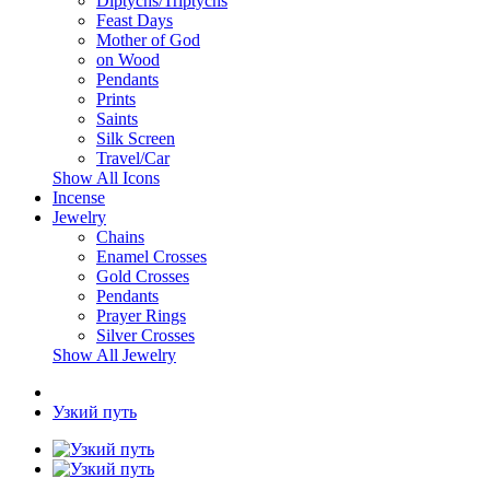
Diptychs/Triptychs
Feast Days
Mother of God
on Wood
Pendants
Prints
Saints
Silk Screen
Travel/Car
Show All Icons
Incense
Jewelry
Chains
Enamel Crosses
Gold Crosses
Pendants
Prayer Rings
Silver Crosses
Show All Jewelry
Узкий путь