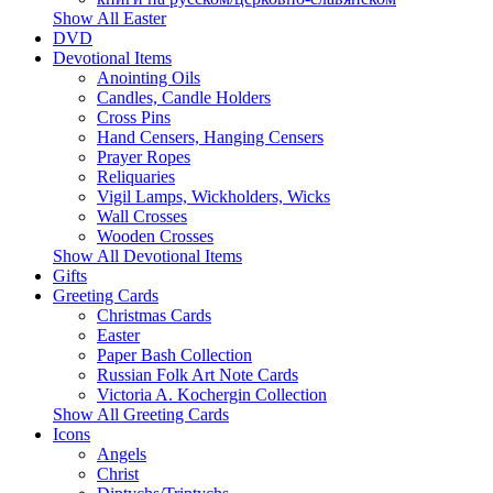
Show All Easter
DVD
Devotional Items
Anointing Oils
Candles, Candle Holders
Cross Pins
Hand Censers, Hanging Censers
Prayer Ropes
Reliquaries
Vigil Lamps, Wickholders, Wicks
Wall Crosses
Wooden Crosses
Show All Devotional Items
Gifts
Greeting Cards
Christmas Cards
Easter
Paper Bash Collection
Russian Folk Art Note Cards
Victoria A. Kochergin Collection
Show All Greeting Cards
Icons
Angels
Christ