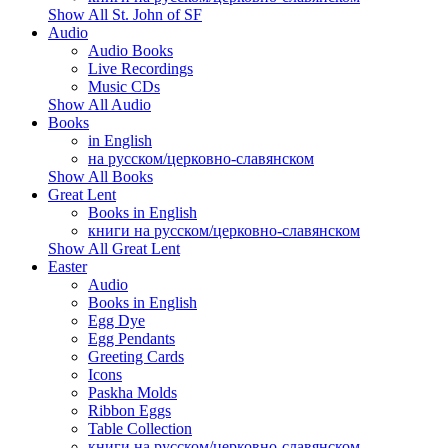
Show All St. John of SF
Audio
Audio Books
Live Recordings
Music CDs
Show All Audio
Books
in English
на русском/церковно-славянском
Show All Books
Great Lent
Books in English
книги на русском/церковно-славянском
Show All Great Lent
Easter
Audio
Books in English
Egg Dye
Egg Pendants
Greeting Cards
Icons
Paskha Molds
Ribbon Eggs
Table Collection
книги на русском/церковно-славянском