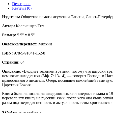
Description
Reviews (0)
Издатель:
Общество памяти игумении Таисии, Санкт-Петербу
Автор:
Коллиандер Тит
Размер:
5.5" x 8.5"
Обложка/переплет:
Мягкий
ISBN:
978-5-91041-152-8
Страниц:
64
О
писание:
«Входите тесными вратами, потому что широки врата
немногие находят их» (Мф. 7: 13-14), — говорит Господь в Наг
православного писателя. Очерк посвящен важнейшей теме дух
Царствия Божия.
Книга была написана на шведском языке и впервые издана в 1
перевела эту книгу на русский язык, после чего она была опу
разом подтверждая ценность и актуальность темы христианско