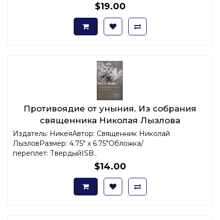
$19.00
Противоядие от уныния. Из собрания
священника Николая Лызлова
Издатель: НикеяАвтор: Священник Николай
ЛызловРазмер: 4.75" x 6.75"Обложка/
переплет: ТвердыйISB..
$14.00