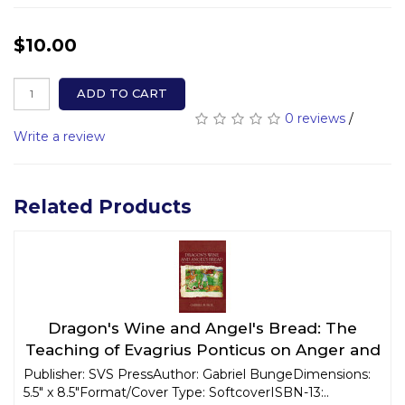
$10.00
ADD TO CART
0 reviews
/
Write a review
Related Products
Dragon's Wine and Angel's Bread: The
Teaching of Evagrius Ponticus on Anger and
Meekness
Publisher: SVS PressAuthor: Gabriel BungeDimensions:
5.5" x 8.5"Format/Cover Type: SoftcoverISBN-13:..