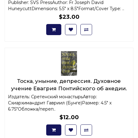
Publisher: SVS PressAuthor: Fr Joseph David
HuneycuttDimensions: 5.5" x 8.5"Format/Cover Type: ..
$23.00
Тоска, уныние, депрессия. Духовное
учение Евагрия Понтийского об акедии.
Издатель: Сретенский монастырьАвтор:
Схиархимандрит Гавриил (Бунге)Размер: 4.5" x
6.75"Обложка/переп..
$12.00