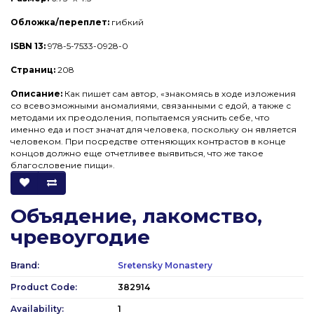
Обложка/переплет:
гибкий
ISBN 13:
978-5-7533-0928-0
Страниц:
208
Описание:
Как пишет сам автор, «знакомясь в ходе изложения
со всевозможными аномалиями, связанными с едой, а также с
методами их преодоления, попытаемся уяснить себе, что
именно еда и пост значат для человека, поскольку он является
человеком. При посредстве оттеняющих контрастов в конце
концов должно еще отчетливее выявиться, что же такое
благословение пищи».
Объядение, лакомство,
чревоугодие
Brand:
Sretensky Monastery
Product Code:
382914
Availability:
1