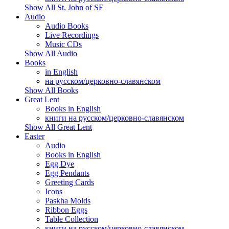
Show All St. John of SF
Audio
Audio Books
Live Recordings
Music CDs
Show All Audio
Books
in English
на русском/церковно-славянском
Show All Books
Great Lent
Books in English
книги на русском/церковно-славянском
Show All Great Lent
Easter
Audio
Books in English
Egg Dye
Egg Pendants
Greeting Cards
Icons
Paskha Molds
Ribbon Eggs
Table Collection
книги на русском/церковно-славянском