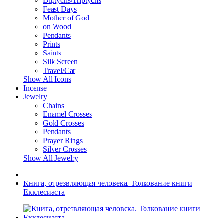
Diptychs/Triptychs
Feast Days
Mother of God
on Wood
Pendants
Prints
Saints
Silk Screen
Travel/Car
Show All Icons
Incense
Jewelry
Chains
Enamel Crosses
Gold Crosses
Pendants
Prayer Rings
Silver Crosses
Show All Jewelry
Книга, отрезвляющая человека. Толкование книги
Екклесиаста