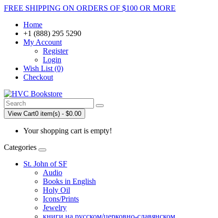
FREE SHIPPING ON ORDERS OF $100 OR MORE
Home
+1 (888) 295 5290
My Account
Register
Login
Wish List (0)
Checkout
View Cart
0 item(s) - $0.00
Your shopping cart is empty!
Categories
St. John of SF
Audio
Books in English
Holy Oil
Icons/Prints
Jewelry
книги на русском/церковно-славянском