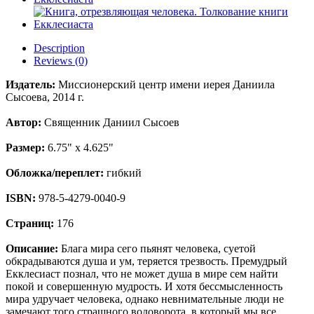
Description
Reviews (0)
Издатель:
Миссионерский центр имени иерея Даниила
Сысоева, 2014 г.
Автор:
Священник Даниил Сысоев
Размер:
6.75" x 4.625"
Обложка/переплет:
гибкий
ISBN:
978-5-4279-0040-9
Страниц:
176
Описание:
Блага мира сего пьянят человека, суетой
обкрадываются душа и ум, теряется трезвость. Премудрый
Екклесиаст познал, что не может душа в мире сем найти
покой и совершенную мудрость. И хотя бессмысленность
мира удручает человека, однако невнимательные люди не
замечают того страшного водоворота, в который мы все