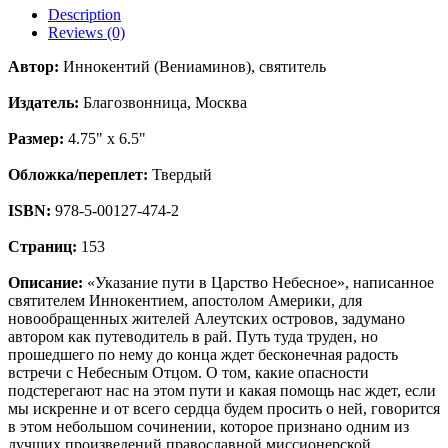
Description
Reviews (0)
Автор:
Иннокентий (Вениаминов), святитель
Издатель:
Благозвонница, Москва
Размер:
4.75" x 6.5"
Обложка/переплет:
Твердый
ISBN:
978-5-00127-474-2
Страниц:
153
Описание:
«Указание пути в Царство Небесное», написанное
святителем Иннокентием, апостолом Америки, для
новообращенных жителей Алеутских островов, задумано
автором как путеводитель в рай. Путь туда труден, но
прошедшего по нему до конца ждет бесконечная радость
встречи с Небесным Отцом. О том, какие опасности
подстерегают нас на этом пути и какая помощь нас ждет, если
мы искренне и от всего сердца будем просить о ней, говорится
в этом небольшом сочинении, которое признано одним из
лучших произведений православной миссионерской