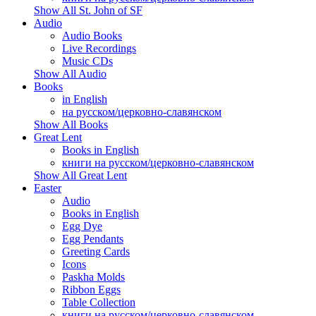
Show All St. John of SF
Audio
Audio Books
Live Recordings
Music CDs
Show All Audio
Books
in English
на русском/церковно-славянском
Show All Books
Great Lent
Books in English
книги на русском/церковно-славянском
Show All Great Lent
Easter
Audio
Books in English
Egg Dye
Egg Pendants
Greeting Cards
Icons
Paskha Molds
Ribbon Eggs
Table Collection
книги на русском/церковно-славянском