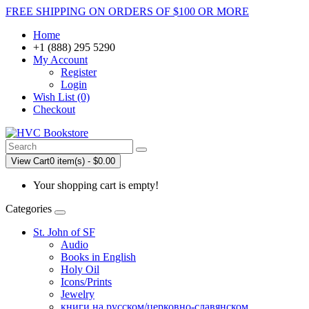
FREE SHIPPING ON ORDERS OF $100 OR MORE
Home
+1 (888) 295 5290
My Account
Register
Login
Wish List (0)
Checkout
View Cart
0 item(s) - $0.00
Your shopping cart is empty!
Categories
St. John of SF
Audio
Books in English
Holy Oil
Icons/Prints
Jewelry
книги на русском/церковно-славянском