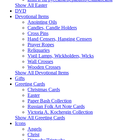
Show All Easter
DVD
Devotional Items
Anointing Oils
Candles, Candle Holders
Cross Pins
Hand Censers, Hanging Censers
Prayer Ropes
Reliquaries
Vigil Lamps, Wickholders, Wicks
Wall Crosses
Wooden Crosses
Show All Devotional Items
Gifts
Greeting Cards
Christmas Cards
Easter
Paper Bash Collection
Russian Folk Art Note Cards
Victoria A. Kochergin Collection
Show All Greeting Cards
Icons
Angels
Christ