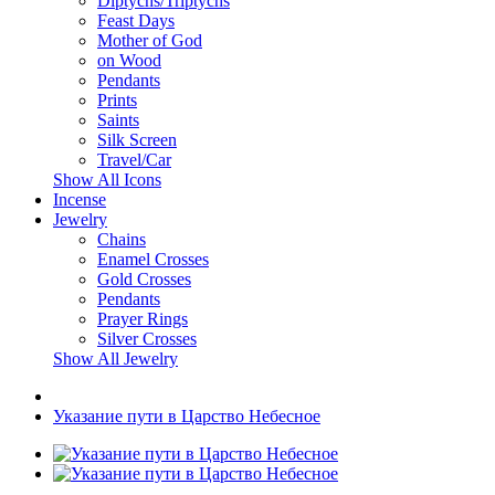
Diptychs/Triptychs
Feast Days
Mother of God
on Wood
Pendants
Prints
Saints
Silk Screen
Travel/Car
Show All Icons
Incense
Jewelry
Chains
Enamel Crosses
Gold Crosses
Pendants
Prayer Rings
Silver Crosses
Show All Jewelry
Указание пути в Царство Небесное