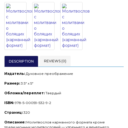
REVIEWS (0)
DESCRIPTION
Издатель:
Духовное преображение
Размер:
3.5" x 5"
Обложка/переплет:
Твердый
ISBN:
978-5-00059-532-9-2
Страниц:
320
Описание:
Молитвослов карманного формата кроме
традиционных молитвословий — утреннего и вечернего