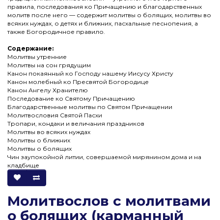
правила, последования ко Причащению и благодарственных
молитв после него — содержит молитвы о болящих, молитвы во
всяких нуждах, о детях и ближних, пасхальные песнопения, а
также Богородичное правило.
Содержание:
Молитвы утренние
Молитвы на сон грядущим
Канон покаянный ко Господу нашему Иисусу Христу
Канон молебный ко Пресвятой Богородице
Канон Ангелу Хранителю
Последование ко Святому Причащению
Благодарственные молитвы по Святом Причащении
Молитвословия Святой Пасхи
Тропари, кондаки и величания праздников
Молитвы во всяких нуждах
Молитвы о ближних
Молитвы о болящих
Чин заупокойной литии, совершаемой мирянином дома и на
кладбище
Молитвослов с молитвами
о болящих (карманный