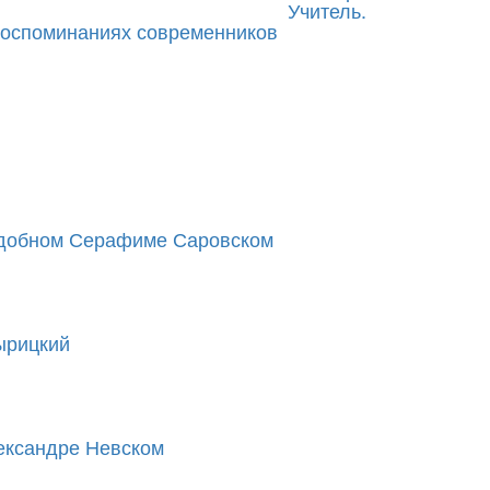
Учитель.
воспоминаниях современников
одобном Серафиме Саровском
ырицкий
ександре Невском