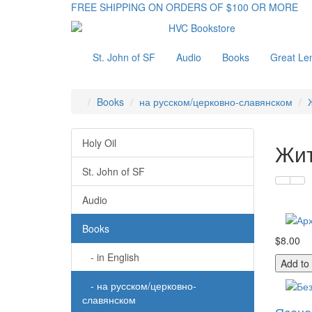
FREE SHIPPING ON ORDERS OF $100 OR MORE
St. John of SF
Audio
Books
Great Le
Books
на русском/церковно-славянском
Holy Oil
Жит
St. John of SF
Audio
Books
$8.00
- in English
Add to
- на русском/церковно-
славянском