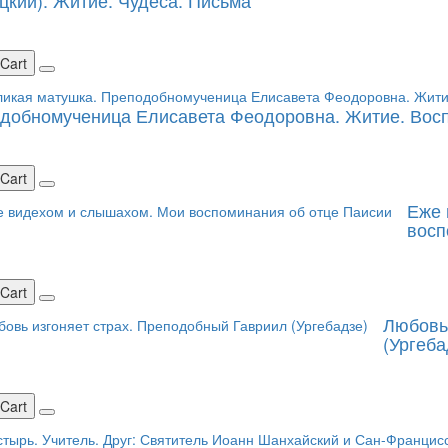
цкий). Житие. Чудеса. Письма
 Cart
добномученица Елисавета Феодоровна. Житие. Вос
 Cart
Еже 
восп
 Cart
Любовь
(Ургеба
 Cart