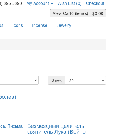
8) 295 5290
My Account
Wish List (0)
Checkout
View Cart
0 item(s) - $0.00
ds
Icons
Incense
Jewelry
Show:
болев)
Безмездный целитель
святитель Лука (Войно-