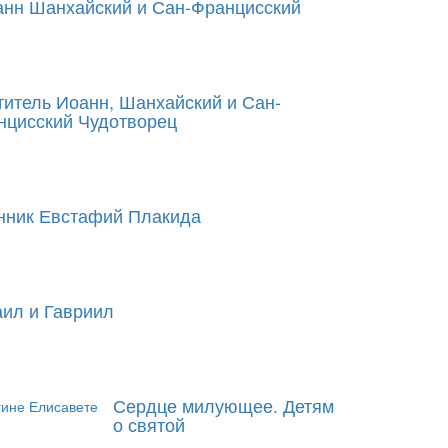
анн Шанхайский и Сан-Францисский
итель Иоанн, Шанхайский и Сан-
нцисский Чудотворец
нник Евстафий Плакида
ил и Гавриил
Сердце милующее. Детям
о святой