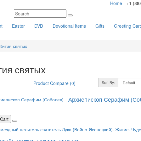
Home
+1 (88
nt
Easter
DVD
Devotional Items
Gifts
Greeting Car
Жития святых
ия святых
Sort By:
Product Compare (0)
Архиепископ Серафим (Со
 Cart