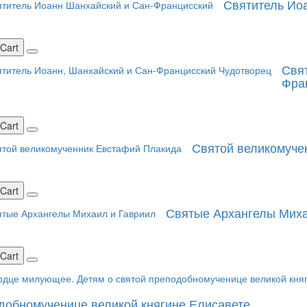
Святитель Ио
 Cart
Свят
Фра
 Cart
Святой великомуче
 Cart
Святые Архангелы Миха
 Cart
добномученице великой княгине Елисавете