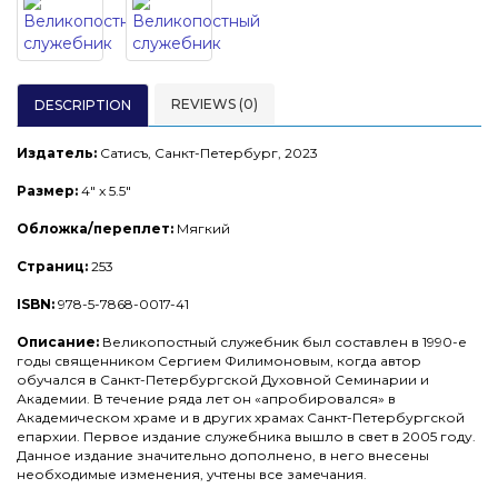
REVIEWS (0)
DESCRIPTION
Издатель:
Сатисъ, Санкт-Петербург, 2023
Размер:
4" x 5.5"
Обложка/переплет:
Мягкий
Страниц:
253
ISBN:
978-5-7868-0017-41
Описание:
Великопостный служебник был составлен в 1990-е
годы священником Сергием Филимоновым, когда автор
обучался в Санкт-Петербургской Духовной Семинарии и
Академии. В течение ряда лет он «апробировался» в
Академическом храме и в других храмах Санкт-Петербургской
епархии. Первое издание служебника вышло в свет в 2005 году.
Данное издание значительно дополнено, в него внесены
необходимые изменения, учтены все замечания.